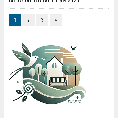
1
2
3
»