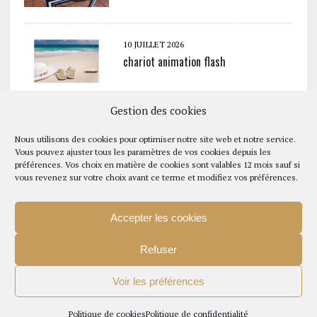
10 JUILLET 2026
chariot animation flash
Gestion des cookies
10 JUILLET 2026
100 ans de Lucette
Nous utilisons des cookies pour optimiser notre site web et notre service.
Vous pouvez ajuster tous les paramètres de vos cookies depuis les
préférences. Vos choix en matière de cookies sont valables 12 mois sauf si
vous revenez sur votre choix avant ce terme et modifiez vos préférences.
10 JUILLET 2026
Tour AURA (Auvergne Rhône Alpes)
Accepter les cookies
Refuser
Voir les préférences
COPYRIGHT 2026 | EHPAD LA FORET - TOUS DROITS RESERVES|
MENTIONS
Politique de cookies
Politique de confidentialité