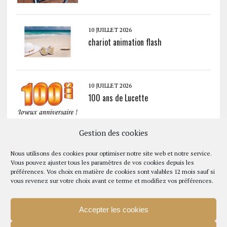
10 JUILLET 2026
chariot animation flash
10 JUILLET 2026
100 ans de Lucette
Gestion des cookies
10 JUILLET 2026
Tour AURA (Auvergne Rhône Alpes)
Nous utilisons des cookies pour optimiser notre site web et notre service.
Vous pouvez ajuster tous les paramètres de vos cookies depuis les
préférences. Vos choix en matière de cookies sont valables 12 mois sauf si
vous revenez sur votre choix avant ce terme et modifiez vos préférences.
7 JUILLET 2026
MENU DU 27 JUILLET AU 2 AOUT 2026
Accepter les cookies