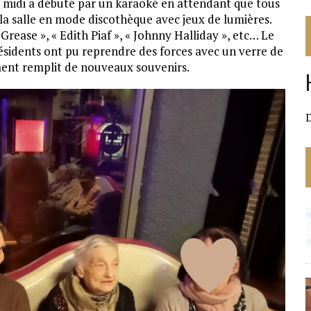
s midi a débuté par un karaoké en attendant que tous
é la salle en mode discothèque avec jeux de lumières.
rease », « Edith Piaf », « Johnny Halliday », etc… Le
s résidents ont pu reprendre des forces avec un verre de
oment remplit de nouveaux souvenirs.
D